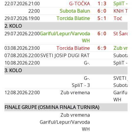
22.07.2026.
21:00
G-TOČKA
1 : 3
SpliT - 3
22:00
Subota Balun
6 : 0
KNH Torc
29.07.2026.
19:00
Torcida Blatine
5 : 1
Toć
2. KOLO
29.07.2026.
22:00
Gariful/Lepur/Varvoda
6 : 0
St Šarci
WH
03.08.2026.
23:00
Torcida Blatine
6 : 9
Zub vr
07.08.2026.
22:00
SVETI JOSIP DUGI RAT
Subota 
10.08.2026.
22:00
G-.
SpliT - 3
3. KOLO
G-.
SVETI J
SpliT - 3
Subota 
12.08.2026.
22:00
Zub vremena
Gariful
WH
FINALE GRUPE (OSMINA FINALA TURNIRA)
Zub vremena
Gariful/Lepur/Varvoda
WH