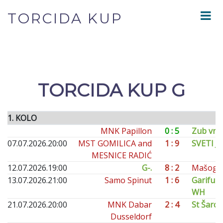
TORCIDA KUP
TORCIDA KUP G
1. KOLO
MNK Papillon
0 : 5
Zub vr
07.07.2026.
20:00
MST GOMILICA and
1 : 9
SVETI J
MESNICE RADIĆ
12.07.2026.
19:00
G-.
8 : 2
Mašogr
13.07.2026.
21:00
Samo Spinut
1 : 6
Gariful
WH
21.07.2026.
20:00
MNK Dabar
2 : 4
St Šarci
Dusseldorf