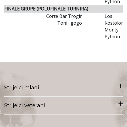
Python
FINALE GRUPE (POLUFINALE TURNIRA)
Corte Bar Trogir
Los
Toni i gogo
Kostolomi
Monty
Python
Strijelci mladi
Strijelci veterani