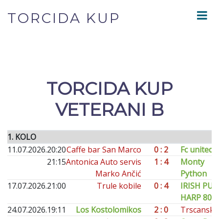
TORCIDA KUP
TORCIDA KUP
VETERANI B
1. KOLO
11.07.2026.
20:20
Caffe bar San Marco
0 : 2
Fc united 
21:15
Antonica Auto servis
1 : 4
Monty
Marko Ančić
Python
17.07.2026.
21:00
Trule kobile
0 : 4
IRISH PUB
HARP 80e
24.07.2026.
19:11
Los Kostolomikos
2 : 0
Trscanska