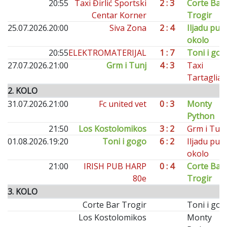
20:55
Taxi Đirlić Sportski
2 : 3
Corte Bar
Centar Korner
Trogir
25.07.2026.
20:00
Siva Zona
2 : 4
Iljadu put
okolo
20:55
ELEKTROMATERIJAL
1 : 7
Toni i go
27.07.2026.
21:00
Grm i Tunj
4 : 3
Taxi
Tartaglia
2. KOLO
31.07.2026.
21:00
Fc united vet
0 : 3
Monty
Python
21:50
Los Kostolomikos
3 : 2
Grm i Tunj
01.08.2026.
19:20
Toni i gogo
6 : 2
Iljadu put
okolo
21:00
IRISH PUB HARP
0 : 4
Corte Bar
80e
Trogir
3. KOLO
Corte Bar Trogir
Toni i go
Los Kostolomikos
Monty