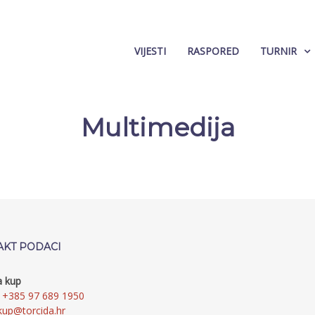
VIJESTI
RASPORED
TURNIR
Multimedija
AKT PODACI
a kup
+385 97 689 1950
kup@torcida.hr