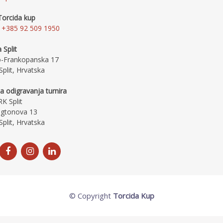
Torcida kup
+385 92 509 1950
 Split
o-Frankopanska 17
plit, Hrvatska
a odigravanja turnira
K Split
gtonova 13
plit, Hrvatska
© Copyright
Torcida Kup