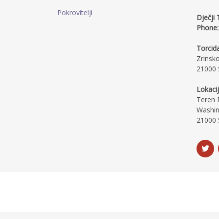
Pokrovitelji
Dječji 
Phone:
Torcida
Zrinsk
21000 S
Lokacij
Teren R
Washin
21000 S