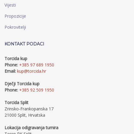
Vijesti
Propozicije
Pokrovitelji
KONTAKT PODACI
Torcida kup
Phone:
+385 97 689 1950
Email:
kup@torcida.hr
Dječji Torcida kup
Phone:
+385 92 509 1950
Torcida Split
Zrinsko-Frankopanska 17
21000 Split, Hrvatska
Lokacija odigravanja turnira
Teren RK Split