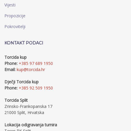
Vijesti
Propozicije
Pokrovitelji
KONTAKT PODACI
Torcida kup
Phone:
+385 97 689 1950
Email:
kup@torcida.hr
Dječji Torcida kup
Phone:
+385 92 509 1950
Torcida Split
Zrinsko-Frankopanska 17
21000 Split, Hrvatska
Lokacija odigravanja turnira
Teren RK Split