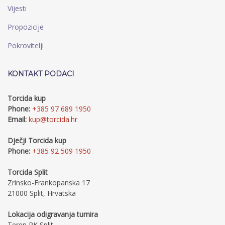
Vijesti
Propozicije
Pokrovitelji
KONTAKT PODACI
Torcida kup
Phone:
+385 97 689 1950
Email:
kup@torcida.hr
Dječji Torcida kup
Phone:
+385 92 509 1950
Torcida Split
Zrinsko-Frankopanska 17
21000 Split, Hrvatska
Lokacija odigravanja turnira
Teren RK Split