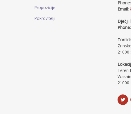
Phone:
Propozicije
Email:
Pokrovitelji
Dječji 
Phone:
Torcida
Zrinsk
21000 S
Lokacij
Teren R
Washin
21000 S