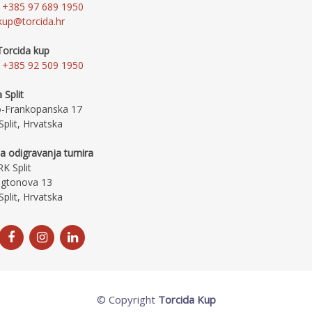
+385 97 689 1950
kup@torcida.hr
Torcida kup
+385 92 509 1950
 Split
o-Frankopanska 17
plit, Hrvatska
a odigravanja turnira
K Split
gtonova 13
plit, Hrvatska
© Copyright
Torcida Kup