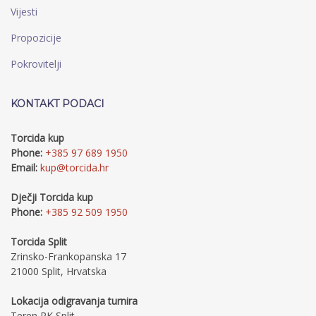
Vijesti
Propozicije
Pokrovitelji
KONTAKT PODACI
Torcida kup
Phone:
+385 97 689 1950
Email:
kup@torcida.hr
Dječji Torcida kup
Phone:
+385 92 509 1950
Torcida Split
Zrinsko-Frankopanska 17
21000 Split, Hrvatska
Lokacija odigravanja turnira
Teren RK Split