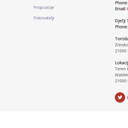
Phone:
Propozicije
Email:
Pokrovitelji
Dječji 
Phone:
Torcida
Zrinsk
21000 S
Lokacij
Teren R
Washin
21000 S