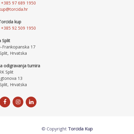
+385 97 689 1950
kup@torcida.hr
Torcida kup
+385 92 509 1950
 Split
o-Frankopanska 17
plit, Hrvatska
a odigravanja turnira
K Split
gtonova 13
plit, Hrvatska
© Copyright
Torcida Kup