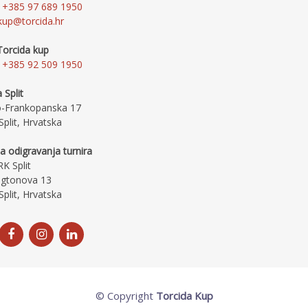
+385 97 689 1950
kup@torcida.hr
Torcida kup
+385 92 509 1950
 Split
o-Frankopanska 17
plit, Hrvatska
a odigravanja turnira
K Split
gtonova 13
plit, Hrvatska
© Copyright
Torcida Kup