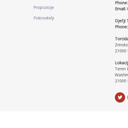
Phone:
Propozicije
Email:
Pokrovitelji
Dječji 
Phone:
Torcida
Zrinsk
21000 S
Lokacij
Teren R
Washin
21000 S