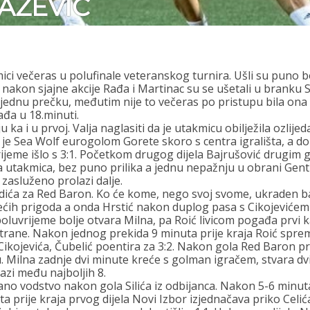
LAŽEVIĆ
ici večeras u polufinale veteranskog turnira. Ušli su puno bo
ti nakon sjajne akcije Rađa i Martinac su se ušetali u brank
, jednu prečku, međutim nije to večeras po pristupu bila ona 
đa u 18.minuti.
 ka i u prvoj. Valja naglasiti da je utakmicu obilježila ozlije
je Sea Wolf eurogolom Gorete skoro s centra igrališta, a do
jeme išlo s 3:1. Početkom drugog dijela Bajrušović drugim gol
a utakmica, bez puno prilika a jednu nepažnju u obrani Gent
zasluženo prolazi dalje.
ića za Red Baron. Ko će kome, nego svoj svome, ukraden bal
ćih prigoda a onda Hrstić nakon duplog pasa s Cikojevićem 
o poluvrijeme bolje otvara Milna, pa Roić livicom pogađa prv
trane. Nakon jednog prekida 9 minuta prije kraja Roić sprem
 Cikojevića, Čubelić poentira za 3:2. Nakon gola Red Baron 
tu. Milna zadnje dvi minute kreće s golman igračem, stvara dv
azi među najboljih 8.
ano vodstvo nakon gola Silića iz odbijanca. Nakon 5-6 minuta 
ta prije kraja prvog dijela Novi Izbor izjednačava priko Celića