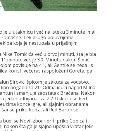
lje u utakmicu i već na isteku 3.minute imali
u Siromašne. Tek drugo poluvrijeme
ekipa koja je nastupala u prijašnjim
da Nike Tomičića već u prvoj minuti, šta je bia
 11.minute već je 3:0. Minutu nakon Šimić
om povisuje na 4:1, ali Gentile se neda i s
ilea koristi večeras raspoloženi Goreta, pa
un Sirovici špicom je zakuca za vodstvo.
lipo pogađa za 2:0. Odma idući napad Milna
i kantun i smanjuje zaostatak Bračana. Nakon
a jedan odbijanac za 2:2. Uskoro se Red
preuzima konce igre, ali sjajnim obranama
i šanse priko Roića, ali Red Baron se
budi se Novi Izbor i priti priko Copića i
, nakon šta ga je sjajno uposlia vratar Jelić.