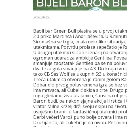
BIJELI BARON B
20.8.2025.
Baoli bar Green Bull plasira se u prvoj utakm
2:0 priko Martinca i Andrijaševića. U 9.minu
Siromašna se trgla, imala nekoliko situacija
utakmicama. Potvrdu prolaza zapečatio je Ra
U drugoj utakmici sličan scenarij na otvaranju
ogroman udarac za ambicije Gentilea. Povea 
smanjuje zaostatak Gentilea pa se na poluvri
dva brza gola smanjuje na 4:3. Do kraja tvrd
tako CB Ses Wolf sa ukupnih 5:3 u konačnici 
Treća utakmica otvorena je ranim golom Rad
Dobar dio prvog poluvremena igra se bez ve
ima mrtvaca, ali Čubelić skida s crte. Drug
toga gledamo živu utakmicu, šansi na obje s
Baron budi, pa nakon sjajne akcije Hrstića i
vratar Milne Krželj drži svoju ekipu na živo
uspješno brani i u fantastičnoj utakmici prol
Derbi večeri Varoš puno bolje otvara i ima r
Družijanića, ali Luketin je na nivou. Pet minu