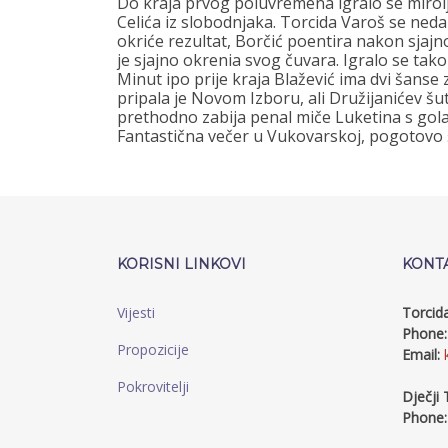
Do kraja prvog poluvremena igralo se mirolj
Celića iz slobodnjaka. Torcida Varoš se neda
okriće rezultat, Borčić poentira nakon sjaj
je sjajno okrenia svog čuvara. Igralo se tako
Minut ipo prije kraja Blažević ima dvi šanse 
pripala je Novom Izboru, ali Družijanićev šut
prethodno zabija penal miče Luketina s gola,
Fantastična večer u Vukovarskoj, pogotovo št
KORISNI LINKOVI
KONT
Vijesti
Torcid
Phone:
Propozicije
Email:
Pokrovitelji
Dječji 
Phone: