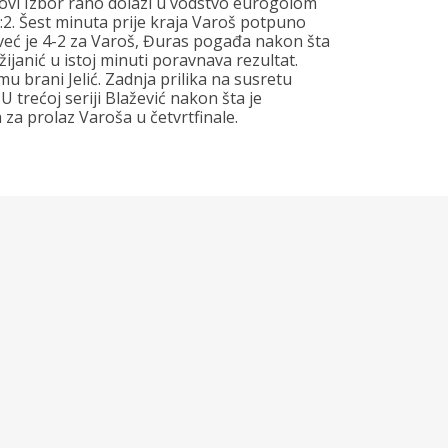
Novi Izbor rano dolazi u vodstvo eurogolom
2:2. Šest minuta prije kraja Varoš potpuno
 već je 4-2 za Varoš, Đuras pogađa nakon šta
ijanić u istoj minuti poravnava rezultat.
mu brani Jelić. Zadnja prilika na susretu
 trećoj seriji Blažević nakon šta je
za prolaz Varoša u četvrtfinale.