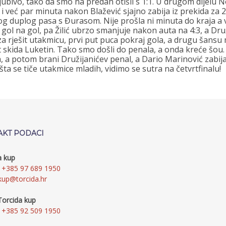
ubivo, tako da smo na predah otišli s 1:1. U drugom dijelu 
 i već par minuta nakon Blažević sjajno zabija iz prekida za 
nog duplog pasa s Đurasom. Nije prošla ni minuta do kraja a
 gol na gol, pa Žilić ubrzo smanjuje nakon auta na 4:3, a Druž
za rješit utakmicu, prvi put puca pokraj gola, a drugu šansu 
 skida Luketin. Tako smo došli do penala, a onda kreće šou. U
 a potom brani Družijanićev penal, a Dario Marinović zabija 
a se tiče utakmice mladih, vidimo se sutra na četvrtfinalu!
AKT PODACI
a kup
+385 97 689 1950
kup@torcida.hr
Torcida kup
+385 92 509 1950