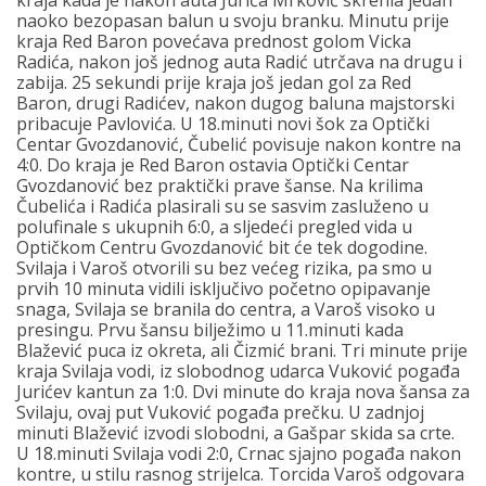
kraja kada je nakon auta Jurića Mrković skrenia jedan
naoko bezopasan balun u svoju branku. Minutu prije
kraja Red Baron povećava prednost golom Vicka
Radića, nakon još jednog auta Radić utrčava na drugu i
zabija. 25 sekundi prije kraja još jedan gol za Red
Baron, drugi Radićev, nakon dugog baluna majstorski
pribacuje Pavlovića. U 18.minuti novi šok za Optički
Centar Gvozdanović, Čubelić povisuje nakon kontre na
4:0. Do kraja je Red Baron ostavia Optički Centar
Gvozdanović bez praktički prave šanse. Na krilima
Čubelića i Radića plasirali su se sasvim zasluženo u
polufinale s ukupnih 6:0, a sljedeći pregled vida u
Optičkom Centru Gvozdanović bit će tek dogodine.
Svilaja i Varoš otvorili su bez većeg rizika, pa smo u
prvih 10 minuta vidili isključivo početno opipavanje
snaga, Svilaja se branila do centra, a Varoš visoko u
presingu. Prvu šansu bilježimo u 11.minuti kada
Blažević puca iz okreta, ali Čizmić brani. Tri minute prije
kraja Svilaja vodi, iz slobodnog udarca Vuković pogađa
Jurićev kantun za 1:0. Dvi minute do kraja nova šansa za
Svilaju, ovaj put Vuković pogađa prečku. U zadnjoj
minuti Blažević izvodi slobodni, a Gašpar skida sa crte.
U 18.minuti Svilaja vodi 2:0, Crnac sjajno pogađa nakon
kontre, u stilu rasnog strijelca. Torcida Varoš odgovara