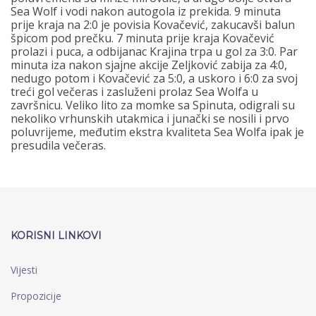
Sea Wolf i vodi nakon autogola iz prekida. 9 minuta
prije kraja na 2:0 je povisia Kovačević, zakucavši balun
špicom pod prečku. 7 minuta prije kraja Kovačević
prolazi i puca, a odbijanac Krajina trpa u gol za 3:0. Par
minuta iza nakon sjajne akcije Zeljković zabija za 4:0,
nedugo potom i Kovačević za 5:0, a uskoro i 6:0 za svoj
treći gol večeras i zasluženi prolaz Sea Wolfa u
završnicu. Veliko lito za momke sa Spinuta, odigrali su
nekoliko vrhunskih utakmica i junački se nosili i prvo
poluvrijeme, međutim ekstra kvaliteta Sea Wolfa ipak je
presudila večeras.
KORISNI LINKOVI
Vijesti
Propozicije