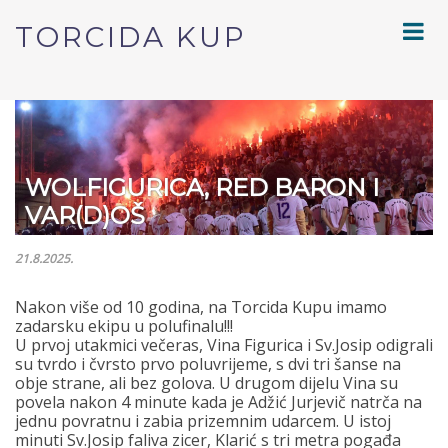
TORCIDA KUP
WOLFIGURICA, RED BARON I
VAR(D)OŠ
21.8.2025.
Nakon više od 10 godina, na Torcida Kupu imamo
zadarsku ekipu u polufinalu!!!
U prvoj utakmici večeras, Vina Figurica i Sv.Josip odigrali
su tvrdo i čvrsto prvo poluvrijeme, s dvi tri šanse na
obje strane, ali bez golova. U drugom dijelu Vina su
povela nakon 4 minute kada je Adžić Jurjevič natrča na
jednu povratnu i zabia prizemnim udarcem. U istoj
minuti Sv.Josip faliva zicer, Klarić s tri metra pogađa