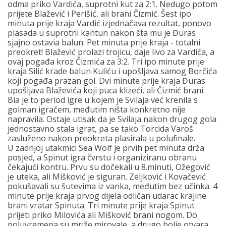
odma priko Vardića, suprotni kut za 2:1. Nedugo potom
prijete Blažević i Perišić, ali brani Čizmić. Šest ipo
minuta prije kraja Vardić izjednačava rezultat, ponovo
plasada u suprotni kantun nakon šta mu je Đuras
sjajno ostavia balun. Pet minuta prije kraja - totalni
preokret! Blažević prolazi trojicu, daje livo za Vardića, a
ovaj pogađa kroz Čizmića za 3:2. Tri ipo minute prije
kraja Silić krade balun Kuliću i upošljava samog Borčića
koji pogađa prazan gol. Dvi minute prije kraja Đuras
upošljava Blaževića koji puca klizeći, ali Čizmić brani.
Bia je to period igre u kojem je Svilaja već krenila s
golman igračem, međutim ništa konkretno nije
napravila. Ostaje utisak da je Svilaja nakon drugog gola
jednostavno stala igrat, pa se tako Torcida Varoš
zasluženo nakon preokreta plasirala u polufinale.
U zadnjoj utakmici Sea Wolf je prvih pet minuta drža
posjed, a Spinut igra čvrstu i organiziranu obranu
čekajući kontru. Prvu su dočekali u 8.minuti, Ožegović
je uteka, ali Mišković je siguran. Zeljković i Kovačević
pokušavali su šutevima iz vanka, međutim bez učinka. 4
minute prije kraja prvog dijela odličan udarac krajine
brani vratar Spinuta. Tri minute prije kraja Spinut
prijeti priko Milovića ali Mišković brani nogom. Do
poluvremena su mriže mirovale, a drugo bolje otvara