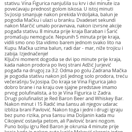
stativu. Vina Figurica nanjušila su krv i dvi minute iza
povećavaju prednost golom iskosa. U istoj minuti
Sv.Josip smanjuje nakon prekida Vrdoljaka, balun je
pogodia Mačku i ulazi u branku. Dvadeset sekundi
nakon Marčić umalo poravnava, nakon izvrsne akcije
pogađa stativu. 8 minuta prije kraja Baraban i Šarić
promašuju nemoguće. Nepunih 5 minuta prije kraja,
vidili smo ono šta vidimo barem jednom svako lito na
Kupu. Mačka uzima balun, radi dar - mar, niže trojicu i
zabija. Izjednačenje!
Ključni moment dogodia se dvi ipo minute prije kraja,
kada nakon prodora po livoj strani Adžić Jurjević
pogađa na drugoj za 3:2. Odma po golu Zadrana Mačka
je pogodia stativu nakon još jednog solo prodora, treću
večerašnju Sv.Josipa. Do kraja se Vina Figurica jako
dobro brane i na kraju ove sjajne predstave imamo
prvog polufinalista, a to je Vina Figurica iz Zadra.
Drugi polufinalist je Red Baron Beer and Whiskey Bar.
Nakon minut i 15 Radić ima šansu ali njegov udarac
izbliza brani Pavlović. Nakon toga i jedni i drugi igraju
bez puno rizika, prva šansu ima Doljanin kada mu
Cikojević ostavlja petom, ali Pavlović brani nogom.
Puno bolju igru Red Baron je okrunia 4 minute prije