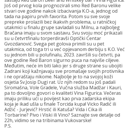
sastaju Red Baron Beer and Whiskey bar i Vina Figurica.
Još od prvog kola prognozirali smo Red Baronu velike
stvari ove godine nakok izbacivanja K.O-a, jednog od
tada na papiru prvih favorita. Potom su sve svoje
prepreke prolazili bez ikakvih problema, u ratničkoj
utakmici u finalu grupe savladali su Milnu, a najboljeg
Bračana imaju u svom sastavu. Svu svoju moć prikazali
su u četvrtfinalu torperdiravši Optički Centar
Gvozdanović. Svega pet golova primili su u pet
utakmica, od toga tri u već opjevanom derbiju s K.O. Već
su jednom bili u polufinalu, 2023. završili su četvrti, pa
ove godine Red Baron sigurno puca na najviše ciljeve.
Međutim, neće im biti lako jer s druge strane su ubojiti
Zadrani koji kažnjavaju sve promašaje svojih protivnika
i ne opraštaju nikome. Najbolje je to na svojoj koži
osjetia Sv.Josip Dugi rat. Uz njih redom su još padali
Siromašna, Vole Gradele, Vučna služba Madžar i Kauri,
pa to dovoljno govori o kvaliteti Vina Figurica. Večeras
imaju priliku ući u povijest kao prva zadarska ekipa
koja je ikad ušla u finale Torcida kupa! Vicko Radić ili
Adžić - Jurjević? Hrstić ili Katuša? Vida i Cika ili
Torbarine? Pivo i Viski ili Vino? Saznajte sve detalje od
22h, vidimo se na tribinama Vukovarske!
P.S.