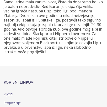
Samo jedna mala zanimljivost, čisto da dočaramo koliko
je balun nepredvidiv, Red Baron je ekipa čija velika
većina igrača nastupa u splitskoj ligi pod imenom
Zlatarija Dvornik, a ove godine u nikad neizvjesnijoj
sezoni su ispali iz 1.Splitske lige, postavši tako sigurno
najbolja ekipa koja je ispala iz prve lige u zadnjih 20-30
godina. Ako osvoje Torcida kup, ove godine mogla bi ih
zadesit sudbina Blackporta i Nippera Lawrencea. Za
one malo mlađe koji nisu čitali stripove o Nipperu i
njegovom voljenom Blackportu, s kojim je osvojia Ligu
prvaka, a u prvenstvu ispa iz lige, neka slobodno
istraže, neće pogriješiti!
KORISNI LINKOVI
Vijesti
Propozicije