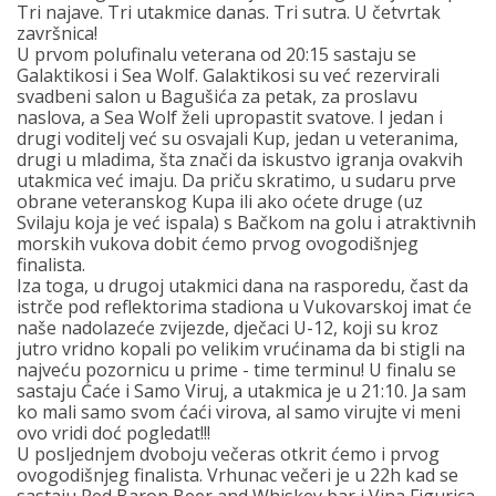
Tri najave. Tri utakmice danas. Tri sutra. U četvrtak
završnica!
U prvom polufinalu veterana od 20:15 sastaju se
Galaktikosi i Sea Wolf. Galaktikosi su već rezervirali
svadbeni salon u Bagušića za petak, za proslavu
naslova, a Sea Wolf želi upropastit svatove. I jedan i
drugi voditelj već su osvajali Kup, jedan u veteranima,
drugi u mladima, šta znači da iskustvo igranja ovakvih
utakmica već imaju. Da priču skratimo, u sudaru prve
obrane veteranskog Kupa ili ako oćete druge (uz
Svilaju koja je već ispala) s Bačkom na golu i atraktivnih
morskih vukova dobit ćemo prvog ovogodišnjeg
finalista.
Iza toga, u drugoj utakmici dana na rasporedu, čast da
istrče pod reflektorima stadiona u Vukovarskoj imat će
naše nadolazeće zvijezde, dječaci U-12, koji su kroz
jutro vridno kopali po velikim vrućinama da bi stigli na
najveću pozornicu u prime - time terminu! U finalu se
sastaju Ćaće i Samo Viruj, a utakmica je u 21:10. Ja sam
ko mali samo svom ćaći virova, al samo virujte vi meni
ovo vridi doć pogledat!!!
U posljednjem dvoboju večeras otkrit ćemo i prvog
ovogodišnjeg finalista. Vrhunac večeri je u 22h kad se