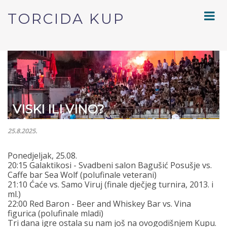
TORCIDA KUP
VISKI ILI VINO?
25.8.2025.
Ponedjeljak, 25.08.
20:15 Galaktikosi - Svadbeni salon Bagušić Posušje vs.
Caffe bar Sea Wolf (polufinale veterani)
21:10 Ćaće vs. Samo Viruj (finale dječjeg turnira, 2013. i
ml.)
22:00 Red Baron - Beer and Whiskey Bar vs. Vina
figurica (polufinale mladi)
Tri dana igre ostala su nam još na ovogodišnjem Kupu.