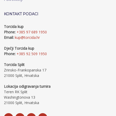
United u dobrom je ritmu, na drugim turnirima pružaju
dobre partije, malo fali za neki iskorak pogotovo u
veteranima. Matijević je sigurno analizira protivnika i
spremia neki recept za Naš Hajduk, tako da nas očekuje
KONTAKT PODACI
napeta i neizvjesna utakmica.
Vidimo se u Vukovarskoj!
Torcida kup
Phone:
+385 97 689 1950
Email:
kup@torcida.hr
Dječji Torcida kup
Phone:
+385 92 509 1950
Torcida Split
Zrinsko-Frankopanska 17
21000 Split, Hrvatska
Lokacija odigravanja turnira
Teren RK Split
Washingtonova 13
21000 Split, Hrvatska