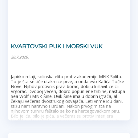
nespreman te je bolja ekipa zasluženo slavila, čak i s
malom razlikom na kraju.
Vidimo se sutra opet na starom mistu!
FIDELISSIMA ADVOCATA CROATIAE
KVARTOVSKI PUK I MORSKI VUK
28.7.2026.
Japirko mlaji, solinska elita protiv akademije MNK Splita.
To je šta se tiče utakmice prve, a onda evo Kafića Točke
Nove. Njihov protivnik pravi borac, dobiju li slavit će cili
Vrgorac. Dvoboj večeri, dobro popunjene tribine, nastupa
Sea Wolf i MNK Šine. Uvik Šine imaju dobrih igrača, al
čekaju večeras dvostrukog osvajača. Leti vrime idu dani,
stižu nam naravno i Brđani. Nakon prvog mista na
njihovom turniru feštalo se ko na hercegovačkom piru.
Bilo je ića, bilo je pića, a večeras su protiv Interijera
Nediljka Mandalinića. Ako ostanemo još malo na tribini
vidit ćemo jeli Lanterna u tmini. Da bi svitlila i u drugom
kolu, mora nać put ka protivničkom golu. A tamo stoji
Caffe bar Code, pale krila i zrakoplovni mod. Caffe bar