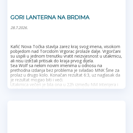
GORI LANTERNA NA BRDIMA
28.7.2026.
Kafić Nova Točka stavlja zarez kraj svog imena, visokom
pobjedom nad Torcidom Vrgorac prolaze dalje. Vrgorčani
su uspili u jednom trenutku vratit neizvjesnost u utakmicu,
ali nisu izdržali pritisak do kraja prvog dijela.
Sea Wolf sa nekim novim imenima u odnosu na
prethodna izdanja bez problema je svladao MNK Šine za
prolaz u drugo kolo. Konačan rezultat 6:3, uz naglasak da
je rezultat mogao biti i veći.
Utakmica večeri je bila ona u 22h između NM Interijera i
UHN Torcida Brda. Interijeri su vodili dva puta preko
Dragaša, obje ekipe su bile čvrste na balunu, a prvo ime
NM Interijera bio je vratar Car koji je ima 3-4 vrhunske
obrane. Drugo poluvrijeme su Brđani digli tempo, Luka
Božić je letia po terenu, od 15 driblinga ima je 14
uspješnih te su Brđani zasluženo priko dvostrukog
strijelca Ivora Šuljića okrenuli utakmicu u svoju korist i
prošli dalje.
Lanterna gori i dalje, gorila je i večeras. Od starta je
ugasila Coda, koji je s jednom zamjenom ipak bio