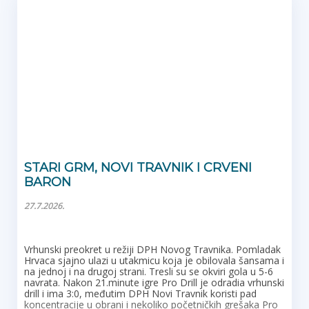
Code, ponos i dika, južnog dijela Splita, sunčanog
Trstenika.
Vidimo se u Vukovarskoj!
STARI GRM, NOVI TRAVNIK I CRVENI
BARON
27.7.2026.
Vrhunski preokret u režiji DPH Novog Travnika. Pomladak
Hrvaca sjajno ulazi u utakmicu koja je obilovala šansama i
na jednoj i na drugoj strani. Tresli su se okviri gola u 5-6
navrata. Nakon 21.minute igre Pro Drill je odradia vrhunski
drill i ima 3:0, međutim DPH Novi Travnik koristi pad
koncentracije u obrani i nekoliko početničkih grešaka Pro